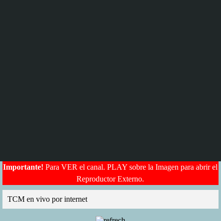
Importante!
Para VER el canal. PLAY sobre la Imagen para abrir el
Reproductor Externo.
ABRIR EL ANUNCIO PARA CONTINUAR, éste anuncio nos Ayuda:
TCM en vivo por internet
10