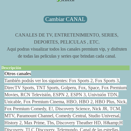
Cambiar CANAL
CANALES DE TV, ENTRETENIMIENTO, SERIES,
DEPORTES, PELICULAS , ETC.
Aqui podras visualizar todos los canales premium vip, y disfruten
de todas las peliculas y series que brindan cada canal.
Descripción
Otros canales
También podrás ver los siguientes: Fox Sports 2, Fox Sports 3,
DirecTV Sports, TNT Sports, Golperu, Fox, Space, Fox Premium
Movies, RCN Televisión, ESPN 2, ESPN 3, Univisión TDN,
Unicable, Fox Premium Cinema, HBO, HBO 2, HBO Plus, Nick,
Fox Premium Comedy, E!, Discovery Science, Nick JR, TCM,
MTV, Paramount Channel, Comedy Central, Studio Universal,
History 2, Max Prime, Tbs, Discovery Theather HD, H&amp;H
Discovery, TLC Discovery. Telemundo, Canal de las estrellas,