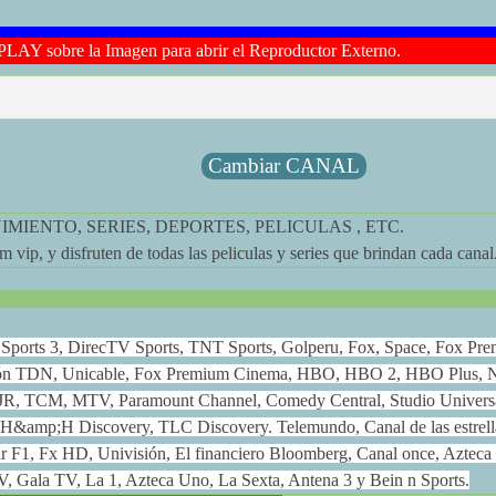
PLAY sobre la Imagen para abrir el Reproductor Externo.
Cambiar CANAL
MIENTO, SERIES, DEPORTES, PELICULAS , ETC.
 vip, y disfruten de todas las peliculas y series que brindan cada canal
ox Sports 3, DirecTV Sports, TNT Sports, Golperu, Fox, Space, Fox Pr
ión TDN, Unicable, Fox Premium Cinema, HBO, HBO 2, HBO Plus, N
JR, TCM, MTV, Paramount Channel, Comedy Central, Studio Universa
 H&amp;H Discovery, TLC Discovery. Telemundo, Canal de las estrell
 F1, Fx HD, Univisión, El financiero Bloomberg, Canal once, Azteca 
, Gala TV, La 1, Azteca Uno, La Sexta, Antena 3 y Bein n Sports.