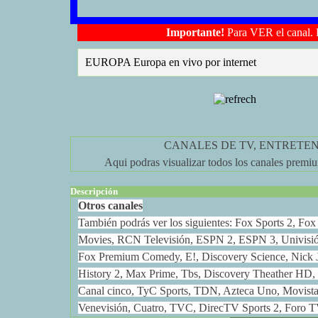
Importante!
Para VER el canal. 
EUROPA Europa en vivo por internet
CANALES DE TV, ENTRETENI
Aqui podras visualizar todos los canales premium
Descripción
Otros canales
También podrás ver los siguientes: Fox Sports 2, F
Movies, RCN Televisión, ESPN 2, ESPN 3, Univis
Fox Premium Comedy, E!, Discovery Science, Nick 
History 2, Max Prime, Tbs, Discovery Theather HD,
Canal cinco, TyC Sports, TDN, Azteca Uno, Movistar
Venevisión, Cuatro, TVC, DirecTV Sports 2, Foro TV