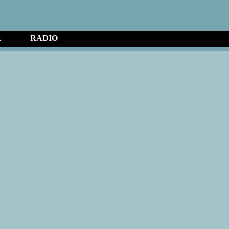
Vaya al Contenido
Saltar menú
L
RADIO