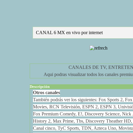
CANAL 6 MX en vivo por internet
CANALES DE TV, ENTRETENI
Aqui podras visualizar todos los canales premium
Descripción
Otros canales
También podrás ver los siguientes: Fox Sports 2, F
Movies, RCN Televisión, ESPN 2, ESPN 3, Univis
Fox Premium Comedy, E!, Discovery Science, Nick 
History 2, Max Prime, Tbs, Discovery Theather HD,
Canal cinco, TyC Sports, TDN, Azteca Uno, Movistar