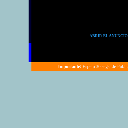
ABRIR EL ANUNCIO P
Importante!
Espera 30 segs. de Publi