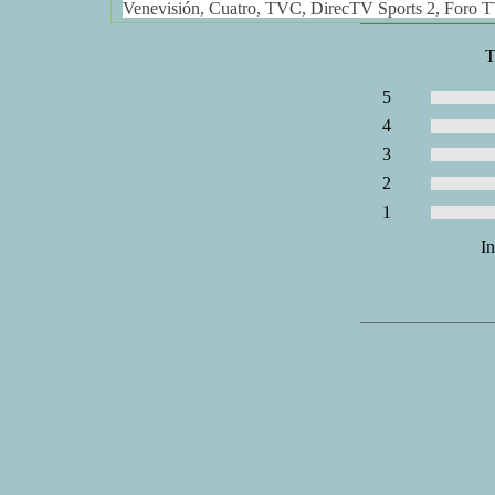
Venevisión, Cuatro, TVC, DirecTV Sports 2, Foro TV
T
5
Voto:
4
Voto:
3
Voto:
2
Voto:
1
Voto:
In
1