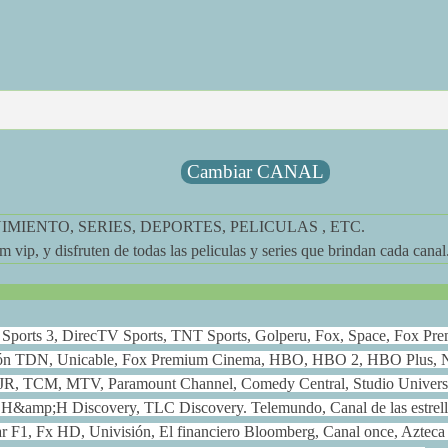
Cambiar CANAL
MIENTO, SERIES, DEPORTES, PELICULAS , ETC.
 vip, y disfruten de todas las peliculas y series que brindan cada canal
ox Sports 3, DirecTV Sports, TNT Sports, Golperu, Fox, Space, Fox Pr
ión TDN, Unicable, Fox Premium Cinema, HBO, HBO 2, HBO Plus, N
JR, TCM, MTV, Paramount Channel, Comedy Central, Studio Univers
 H&amp;H Discovery, TLC Discovery. Telemundo, Canal de las estrell
 F1, Fx HD, Univisión, El financiero Bloomberg, Canal once, Azteca 