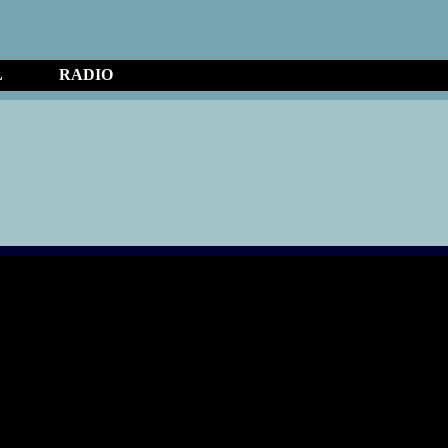
Vaya al Contenido
Saltar menú
L
RADIO